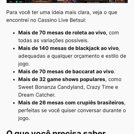
Para você ter uma ideia mais clara, veja o que
encontrei no Cassino Live Betsul:
Mais de 70 mesas de roleta ao vivo
, com
todas as variações possíveis.
Mais de 140 mesas de blackjack ao vivo
,
adequadas a qualquer orçamento e estilo de
jogo.
Mais de 70 mesas de baccarat ao vivo
.
Mais de 32 game shows populares
, como
Sweet Bonanza Candyland
,
Crazy Time
e
Dream Catcher.
Mais de 26 mesas com crupiês brasileiros
,
perfeitas se você quiser conversar durante o
jogo.
O que você precisa saber