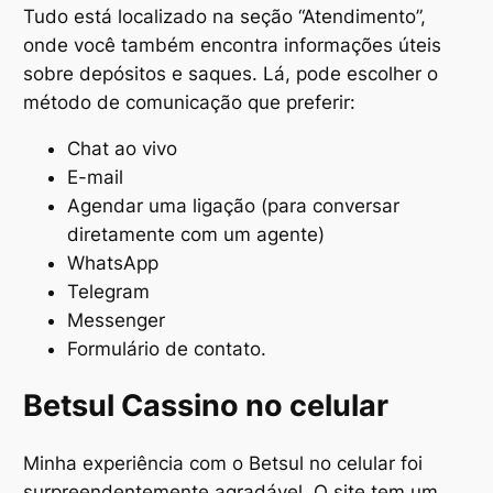
Tudo está localizado na seção “Atendimento”,
onde você também encontra informações úteis
sobre depósitos e saques. Lá, pode escolher o
método de comunicação que preferir:
Chat ao vivo
E-mail
Agendar uma ligação (para conversar
diretamente com um agente)
WhatsApp
Telegram
Messenger
Formulário de contato.
Betsul Cassino no celular
Minha experiência com o Betsul no celular foi
surpreendentemente agradável. O site tem um