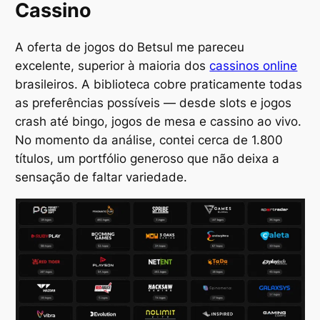
Cassino
A oferta de jogos do Betsul me pareceu
excelente, superior à maioria dos
cassinos online
brasileiros. A biblioteca cobre praticamente todas
as preferências possíveis — desde slots e jogos
crash até bingo, jogos de mesa e cassino ao vivo.
No momento da análise, contei cerca de 1.800
títulos, um portfólio generoso que não deixa a
sensação de faltar variedade.