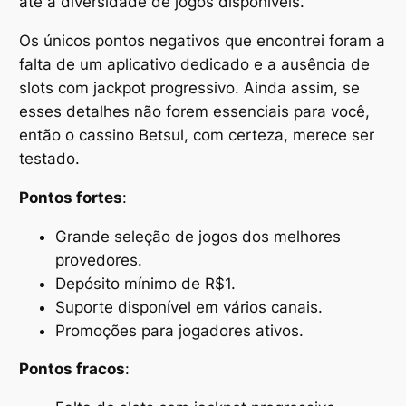
até a diversidade de jogos disponíveis.
Os únicos pontos negativos que encontrei foram a
falta de um aplicativo dedicado e a ausência de
slots com jackpot progressivo. Ainda assim, se
esses detalhes não forem essenciais para você,
então o cassino Betsul, com certeza, merece ser
testado.
Pontos fortes
:
Grande seleção de jogos dos melhores
provedores.
Depósito mínimo de R$1.
Suporte disponível em vários canais.
Promoções para jogadores ativos.
Pontos fracos
: