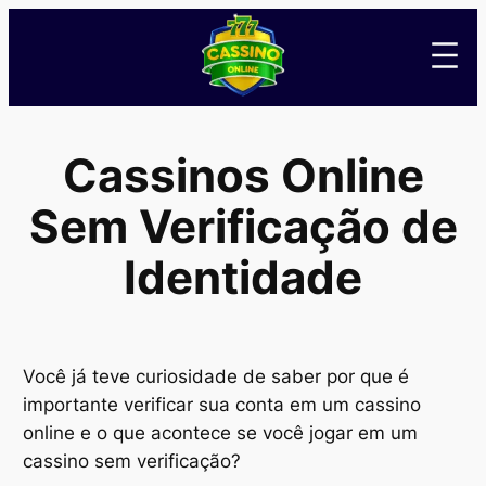
Cassinos Online
Sem Verificação de
Identidade
Você já teve curiosidade de saber por que é
importante verificar sua conta em um cassino
online e o que acontece se você jogar em um
cassino sem verificação?