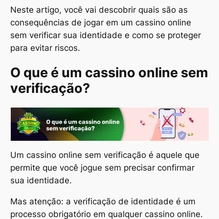
Neste artigo, você vai descobrir quais são as
consequências de jogar em um cassino online
sem verificar sua identidade e como se proteger
para evitar riscos.
O que é um cassino online sem
verificação?
Um cassino online sem verificação é aquele que
permite que você jogue sem precisar confirmar
sua identidade.
Mas atenção: a verificação de identidade é um
processo obrigatório em qualquer cassino online.