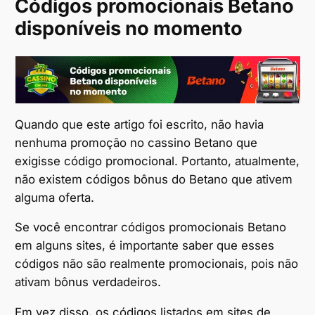
Códigos promocionais Betano
disponíveis no momento
Quando que este artigo foi escrito, não havia
nenhuma promoção no cassino Betano que
exigisse código promocional. Portanto, atualmente,
não existem códigos bônus do Betano que ativem
alguma oferta.
Se você encontrar códigos promocionais Betano
em alguns sites, é importante saber que esses
códigos não são realmente promocionais, pois não
ativam bônus verdadeiros.
Em vez disso, os códigos listados em sites de