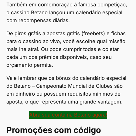
Também em comemoração à famosa competição,
o cassino Betano lançou um calendário especial
com recompensas diárias.
De giros grátis a apostas grátis (freebets) e fichas
para o cassino ao vivo, você escolhe qual missão
mais lhe atrai. Ou pode cumprir todas e coletar
cada um dos prêmios disponíveis, caso seu
orçamento permita.
Vale lembrar que os bônus do calendário especial
do Betano – Campeonato Mundial de Clubes são
em dinheiro ou possuem requisitos mínimos de
aposta, o que representa uma grande vantagem.
Abra sua conta na Betano agora!
Promoções com código