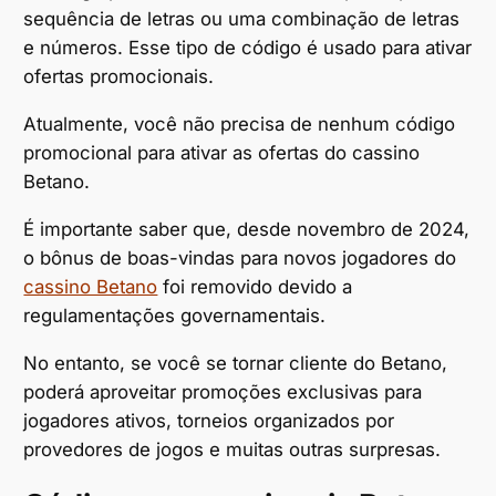
sequência de letras ou uma combinação de letras
e números. Esse tipo de código é usado para ativar
ofertas promocionais.
Atualmente, você não precisa de nenhum código
promocional para ativar as ofertas do cassino
Betano.
É importante saber que, desde novembro de 2024,
o bônus de boas-vindas para novos jogadores do
cassino Betano
foi removido devido a
regulamentações governamentais.
No entanto, se você se tornar cliente do Betano,
poderá aproveitar promoções exclusivas para
jogadores ativos, torneios organizados por
provedores de jogos e muitas outras surpresas.