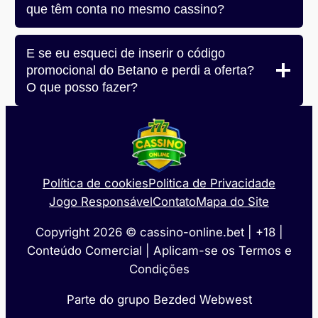
que têm conta no mesmo cassino?
E se eu esqueci de inserir o código
promocional do Betano e perdi a oferta?
O que posso fazer?
Política de cookies
Politica de Privacidade
Jogo Responsável
Contato
Mapa do Site
Copyright 2026 © cassino-online.bet | +18 |
Conteúdo Comercial | Aplicam-se os Termos e
Condições
Parte do grupo Bezded Webwest