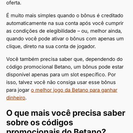
oferta.
É muito mais simples quando o bônus é creditado
automaticamente na sua conta após você cumprir
as condições de elegibilidade – ou, melhor ainda,
quando você pode ativar o bônus com apenas um
clique, direto na sua conta de jogador.
Você também precisa saber que, dependendo do
código promocional Betano, um bônus pode estar
disponível apenas para um slot específico. Por
isso, talvez você não consiga usar esse bônus
para jogar
o melhor jogo da Betano para ganhar
dinheiro
.
O que mais você precisa saber
sobre os códigos
promocionais do Betano?