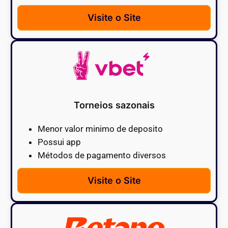
Visite o Site
Torneios sazonais
Menor valor minimo de deposito
Possui app
Métodos de pagamento diversos
Visite o Site