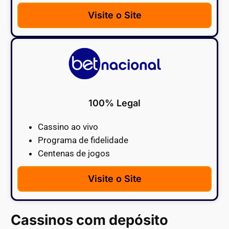
Visite o Site
100% Legal
Cassino ao vivo
Programa de fidelidade
Centenas de jogos
Visite o Site
Cassinos com depósito