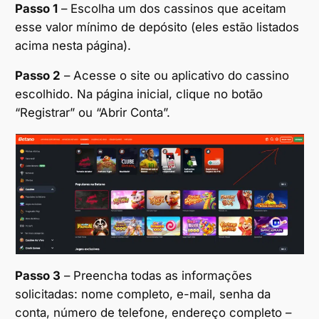
Passo 1
– Escolha um dos cassinos que aceitam
esse valor mínimo de depósito (eles estão listados
acima nesta página).
Passo 2
– Acesse o site ou aplicativo do cassino
escolhido. Na página inicial, clique no botão
“Registrar” ou “Abrir Conta”.
Passo 3
– Preencha todas as informações
solicitadas: nome completo, e-mail, senha da
conta, número de telefone, endereço completo –