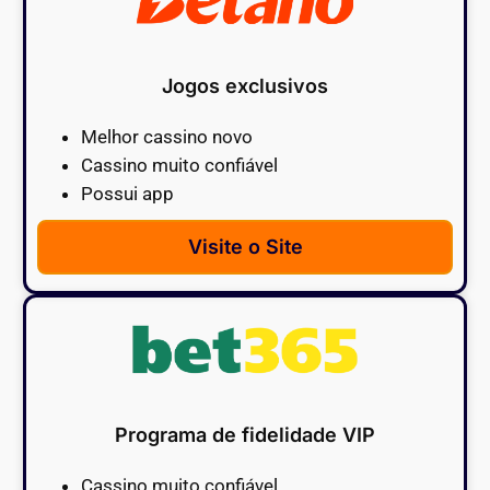
Jogos exclusivos
Melhor cassino novo
Cassino muito confiável
Possui app
Visite o Site
Programa de fidelidade VIP
Cassino muito confiável