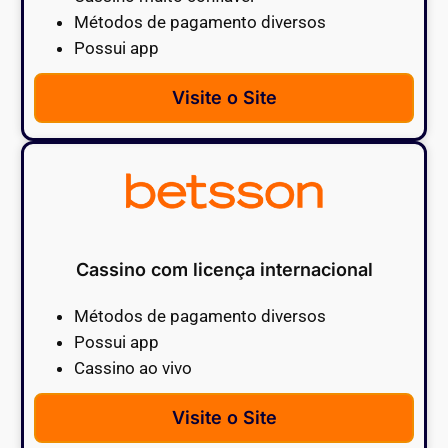
Métodos de pagamento diversos
Possui app
Visite o Site
Cassino com licença internacional
Métodos de pagamento diversos
Possui app
Cassino ao vivo
Visite o Site