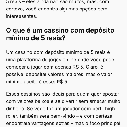
5 reais – eles ainda não são muitos, mas, com
certeza, você encontra algumas opções bem
interessantes.
O que é um cassino com depósito
mínimo de 5 reais?
Um cassino com depósito mínimo de 5 reais é
uma plataforma de jogos online onde você pode
começar a jogar com apenas R$ 5. Claro, é
possível depositar valores maiores, mas o valor
mínimo aceito é esse: R$ 5.
Esses cassinos são ideais para quem quer apostar
com valores baixos e se divertir sem arriscar muito
dinheiro. Se você for um jogador com perfil high
roller, também será bem-vindo – e com certeza
encontrará vantagens extras – mas o foco principal