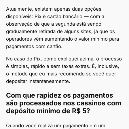
Atualmente, existem apenas duas opções
disponíveis: Pix e cartão bancário — com a
observação de que a segunda está sendo
gradualmente retirada de alguns sites, já que os
operadores vêm aumentando o valor mínimo para
pagamentos com cartão.
No caso do Pix, como expliquei acima, o processo
é simples, rápido e sem taxas extras. É, inclusive,
o método que eu mais recomendo se você quer
depositar instantaneamente.
Com que rapidez os pagamentos
são processados nos cassinos com
depósito mínimo de R$ 5?
Quando você realiza um pagamento em um