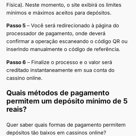
Física). Neste momento, o site exibirá os limites
mínimos e máximos aceitos para depósitos.
Passo 5
– Você será redirecionado à página do
processador de pagamento, onde deverá
confirmar a operação escaneando o código QR ou
inserindo manualmente o código de referência.
Passo 6
– Finalize o processo e o valor será
creditado instantaneamente em sua conta do
cassino online.
Quais métodos de pagamento
permitem um depósito mínimo de 5
reais?
Quer saber quais formas de pagamento permitem
depósitos tão baixos em cassinos online?