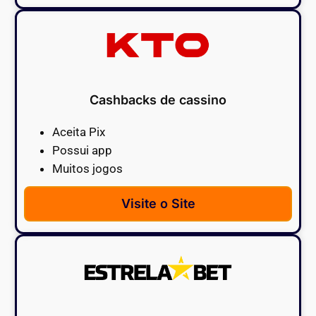
Cashbacks de cassino
Aceita Pix
Possui app
Muitos jogos
Visite o Site