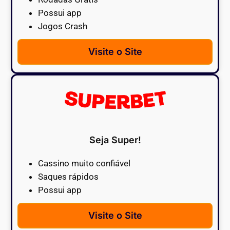
Possui app
Jogos Crash
Visite o Site
Seja Super!
Cassino muito confiável
Saques rápidos
Possui app
Visite o Site