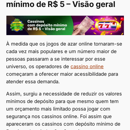
mínimo de R$ 5 – Visão geral
À medida que os jogos de azar online tornaram-se
cada vez mais populares e um número maior de
pessoas passaram a se interessar por esse
universo, os operadores de
cassino online
começaram a oferecer maior acessibilidade para
atender essa demanda.
Assim, surgiu a necessidade de reduzir os valores
mínimos de depósito para que mesmo quem tem
um orçamento mais limitado possa jogar com
segurança nos cassinos online. Foi assim que
apareceram os cassinos com depósito mínimo de